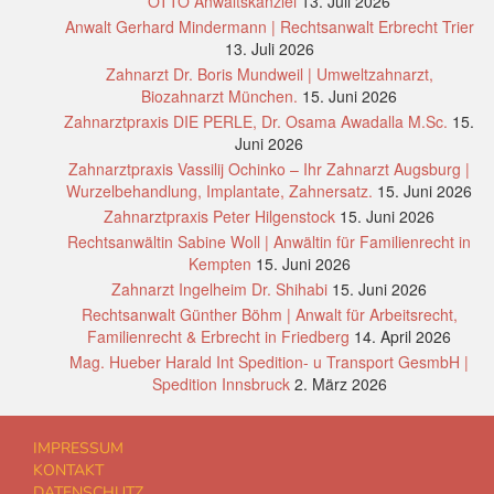
OTTO Anwaltskanzlei
13. Juli 2026
Anwalt Gerhard Mindermann | Rechtsanwalt Erbrecht Trier
13. Juli 2026
Zahnarzt Dr. Boris Mundweil | Umweltzahnarzt,
Biozahnarzt München.
15. Juni 2026
Zahnarztpraxis DIE PERLE, Dr. Osama Awadalla M.Sc.
15.
Juni 2026
Zahnarztpraxis Vassilij Ochinko – Ihr Zahnarzt Augsburg |
Wurzelbehandlung, Implantate, Zahnersatz.
15. Juni 2026
Zahnarztpraxis Peter Hilgenstock
15. Juni 2026
Rechtsanwältin Sabine Woll | Anwältin für Familienrecht in
Kempten
15. Juni 2026
Zahnarzt Ingelheim Dr. Shihabi
15. Juni 2026
Rechtsanwalt Günther Böhm | Anwalt für Arbeitsrecht,
Familienrecht & Erbrecht in Friedberg
14. April 2026
Mag. Hueber Harald Int Spedition- u Transport GesmbH |
Spedition Innsbruck
2. März 2026
IMPRESSUM
KONTAKT
DATENSCHUTZ