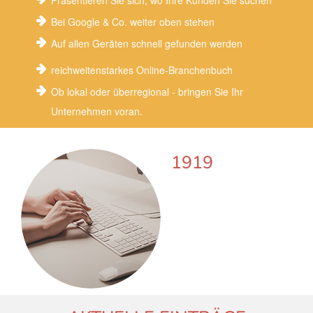
Präsentieren Sie sich, wo Ihre Kunden Sie suchen
Bei Google & Co. weiter oben stehen
Auf allen Geräten schnell gefunden werden
reichweitenstarkes Online-Branchenbuch
Ob lokal oder überregional - bringen Sie Ihr
Unternehmen voran.
1919