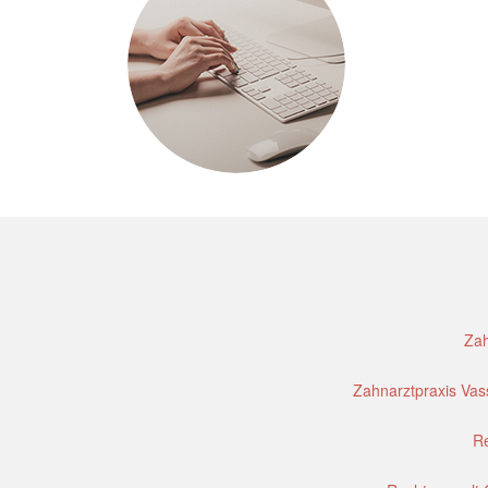
Zah
Zahnarztpraxis Vass
Re