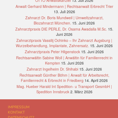
OTTO Anwaltskanzlei
13. Juli 2026
Anwalt Gerhard Mindermann | Rechtsanwalt Erbrecht Trier
13. Juli 2026
Zahnarzt Dr. Boris Mundweil | Umweltzahnarzt,
Biozahnarzt München.
15. Juni 2026
Zahnarztpraxis DIE PERLE, Dr. Osama Awadalla M.Sc.
15.
Juni 2026
Zahnarztpraxis Vassilij Ochinko – Ihr Zahnarzt Augsburg |
Wurzelbehandlung, Implantate, Zahnersatz.
15. Juni 2026
Zahnarztpraxis Peter Hilgenstock
15. Juni 2026
Rechtsanwältin Sabine Woll | Anwältin für Familienrecht in
Kempten
15. Juni 2026
Zahnarzt Ingelheim Dr. Shihabi
15. Juni 2026
Rechtsanwalt Günther Böhm | Anwalt für Arbeitsrecht,
Familienrecht & Erbrecht in Friedberg
14. April 2026
Mag. Hueber Harald Int Spedition- u Transport GesmbH |
Spedition Innsbruck
2. März 2026
IMPRESSUM
KONTAKT
DATENSCHUTZ