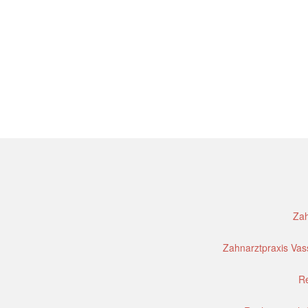
Zah
Zahnarztpraxis Vass
Re