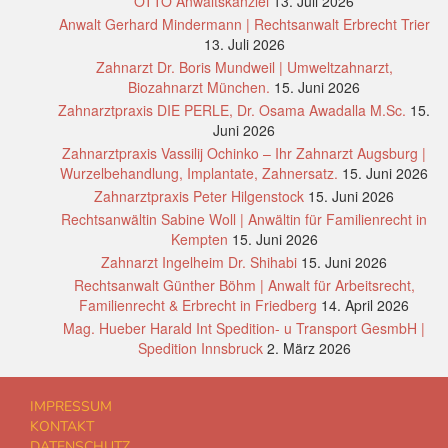
OTTO Anwaltskanzlei
13. Juli 2026
Anwalt Gerhard Mindermann | Rechtsanwalt Erbrecht Trier
13. Juli 2026
Zahnarzt Dr. Boris Mundweil | Umweltzahnarzt,
Biozahnarzt München.
15. Juni 2026
Zahnarztpraxis DIE PERLE, Dr. Osama Awadalla M.Sc.
15.
Juni 2026
Zahnarztpraxis Vassilij Ochinko – Ihr Zahnarzt Augsburg |
Wurzelbehandlung, Implantate, Zahnersatz.
15. Juni 2026
Zahnarztpraxis Peter Hilgenstock
15. Juni 2026
Rechtsanwältin Sabine Woll | Anwältin für Familienrecht in
Kempten
15. Juni 2026
Zahnarzt Ingelheim Dr. Shihabi
15. Juni 2026
Rechtsanwalt Günther Böhm | Anwalt für Arbeitsrecht,
Familienrecht & Erbrecht in Friedberg
14. April 2026
Mag. Hueber Harald Int Spedition- u Transport GesmbH |
Spedition Innsbruck
2. März 2026
IMPRESSUM
KONTAKT
DATENSCHUTZ