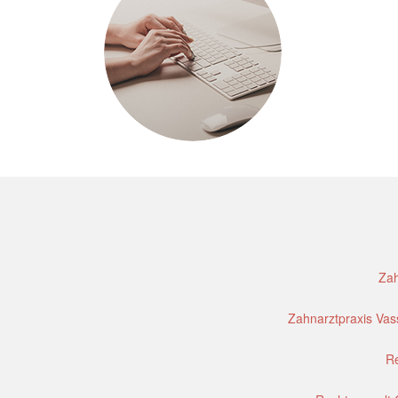
Zah
Zahnarztpraxis Vass
Re