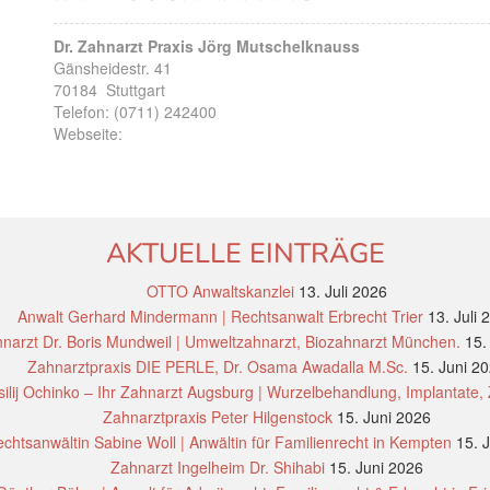
Dr. Zahnarzt Praxis Jörg Mutschelknauss
Gänsheidestr. 41
70184
Stuttgart
Telefon:
(0711) 242400
Webseite:
AKTUELLE EINTRÄGE
OTTO Anwaltskanzlei
13. Juli 2026
Anwalt Gerhard Mindermann | Rechtsanwalt Erbrecht Trier
13. Juli 
narzt Dr. Boris Mundweil | Umweltzahnarzt, Biozahnarzt München.
15.
Zahnarztpraxis DIE PERLE, Dr. Osama Awadalla M.Sc.
15. Juni 2
ilij Ochinko – Ihr Zahnarzt Augsburg | Wurzelbehandlung, Implantate,
Zahnarztpraxis Peter Hilgenstock
15. Juni 2026
chtsanwältin Sabine Woll | Anwältin für Familienrecht in Kempten
15. 
Zahnarzt Ingelheim Dr. Shihabi
15. Juni 2026