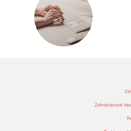
Zah
Zahnarztpraxis Vass
Re