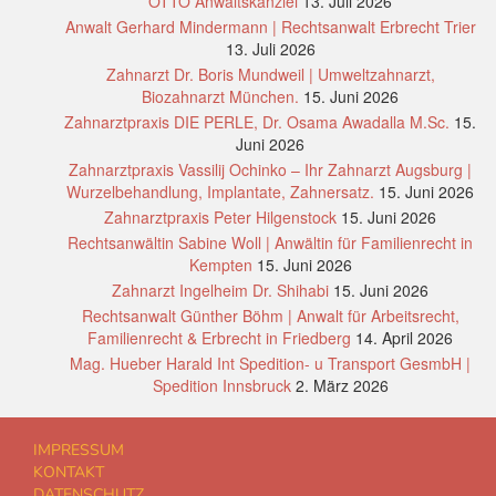
OTTO Anwaltskanzlei
13. Juli 2026
Anwalt Gerhard Mindermann | Rechtsanwalt Erbrecht Trier
13. Juli 2026
Zahnarzt Dr. Boris Mundweil | Umweltzahnarzt,
Biozahnarzt München.
15. Juni 2026
Zahnarztpraxis DIE PERLE, Dr. Osama Awadalla M.Sc.
15.
Juni 2026
Zahnarztpraxis Vassilij Ochinko – Ihr Zahnarzt Augsburg |
Wurzelbehandlung, Implantate, Zahnersatz.
15. Juni 2026
Zahnarztpraxis Peter Hilgenstock
15. Juni 2026
Rechtsanwältin Sabine Woll | Anwältin für Familienrecht in
Kempten
15. Juni 2026
Zahnarzt Ingelheim Dr. Shihabi
15. Juni 2026
Rechtsanwalt Günther Böhm | Anwalt für Arbeitsrecht,
Familienrecht & Erbrecht in Friedberg
14. April 2026
Mag. Hueber Harald Int Spedition- u Transport GesmbH |
Spedition Innsbruck
2. März 2026
IMPRESSUM
KONTAKT
DATENSCHUTZ