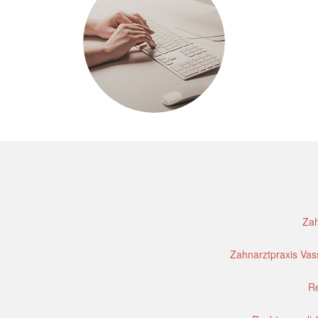
Zah
Zahnarztpraxis Vass
Re