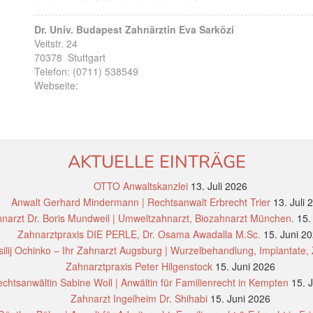
Dr. Univ. Budapest Zahnärztin Eva Sarközi
Veitstr. 24
70378
Stuttgart
Telefon:
(0711) 538549
Webseite:
AKTUELLE EINTRÄGE
OTTO Anwaltskanzlei
13. Juli 2026
Anwalt Gerhard Mindermann | Rechtsanwalt Erbrecht Trier
13. Juli 
narzt Dr. Boris Mundweil | Umweltzahnarzt, Biozahnarzt München.
15.
Zahnarztpraxis DIE PERLE, Dr. Osama Awadalla M.Sc.
15. Juni 2
ilij Ochinko – Ihr Zahnarzt Augsburg | Wurzelbehandlung, Implantate,
Zahnarztpraxis Peter Hilgenstock
15. Juni 2026
chtsanwältin Sabine Woll | Anwältin für Familienrecht in Kempten
15. 
Zahnarzt Ingelheim Dr. Shihabi
15. Juni 2026