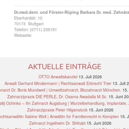
Dr.med.dent. und Förster-Rüping Barbara Dr. med. Zahnär
Eberhardstr. 10
70173
Stuttgart
Telefon:
(0711) 235151
Webseite:
AKTUELLE EINTRÄGE
OTTO Anwaltskanzlei
13. Juli 2026
Anwalt Gerhard Mindermann | Rechtsanwalt Erbrecht Trier
13. Juli 
narzt Dr. Boris Mundweil | Umweltzahnarzt, Biozahnarzt München.
15.
Zahnarztpraxis DIE PERLE, Dr. Osama Awadalla M.Sc.
15. Juni 2
ilij Ochinko – Ihr Zahnarzt Augsburg | Wurzelbehandlung, Implantate,
Zahnarztpraxis Peter Hilgenstock
15. Juni 2026
chtsanwältin Sabine Woll | Anwältin für Familienrecht in Kempten
15. 
Zahnarzt Ingelheim Dr. Shihabi
15. Juni 2026