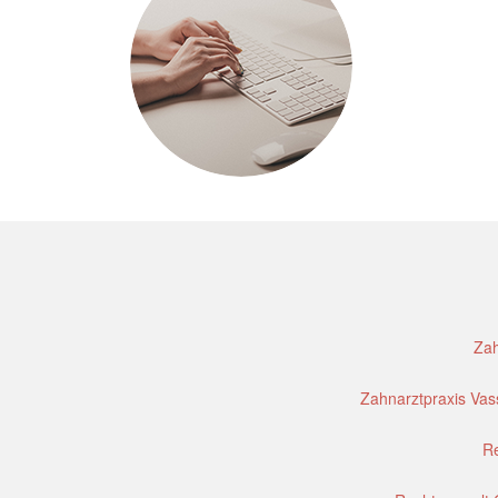
Zah
Zahnarztpraxis Vass
Re