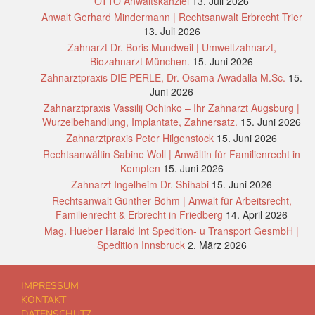
OTTO Anwaltskanzlei
13. Juli 2026
Anwalt Gerhard Mindermann | Rechtsanwalt Erbrecht Trier
13. Juli 2026
Zahnarzt Dr. Boris Mundweil | Umweltzahnarzt,
Biozahnarzt München.
15. Juni 2026
Zahnarztpraxis DIE PERLE, Dr. Osama Awadalla M.Sc.
15.
Juni 2026
Zahnarztpraxis Vassilij Ochinko – Ihr Zahnarzt Augsburg |
Wurzelbehandlung, Implantate, Zahnersatz.
15. Juni 2026
Zahnarztpraxis Peter Hilgenstock
15. Juni 2026
Rechtsanwältin Sabine Woll | Anwältin für Familienrecht in
Kempten
15. Juni 2026
Zahnarzt Ingelheim Dr. Shihabi
15. Juni 2026
Rechtsanwalt Günther Böhm | Anwalt für Arbeitsrecht,
Familienrecht & Erbrecht in Friedberg
14. April 2026
Mag. Hueber Harald Int Spedition- u Transport GesmbH |
Spedition Innsbruck
2. März 2026
IMPRESSUM
KONTAKT
DATENSCHUTZ