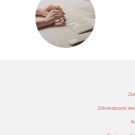
Zah
Zahnarztpraxis Vass
Re