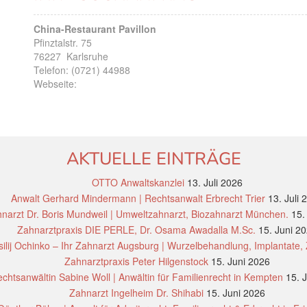
China-Restaurant Pavillon
Pfinztalstr. 75
76227
Karlsruhe
Telefon:
(0721) 44988
Webseite:
AKTUELLE EINTRÄGE
OTTO Anwaltskanzlei
13. Juli 2026
Anwalt Gerhard Mindermann | Rechtsanwalt Erbrecht Trier
13. Juli 
narzt Dr. Boris Mundweil | Umweltzahnarzt, Biozahnarzt München.
15.
Zahnarztpraxis DIE PERLE, Dr. Osama Awadalla M.Sc.
15. Juni 2
ilij Ochinko – Ihr Zahnarzt Augsburg | Wurzelbehandlung, Implantate,
Zahnarztpraxis Peter Hilgenstock
15. Juni 2026
chtsanwältin Sabine Woll | Anwältin für Familienrecht in Kempten
15. 
Zahnarzt Ingelheim Dr. Shihabi
15. Juni 2026