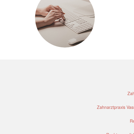
Zah
Zahnarztpraxis Vass
Re