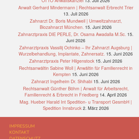
OTTO Anwaltskanzlei
13. Juli 2026
Anwalt Gerhard Mindermann | Rechtsanwalt Erbrecht Trier
13. Juli 2026
Zahnarzt Dr. Boris Mundweil | Umweltzahnarzt,
Biozahnarzt München.
15. Juni 2026
Zahnarztpraxis DIE PERLE, Dr. Osama Awadalla M.Sc.
15.
Juni 2026
Zahnarztpraxis Vassilij Ochinko – Ihr Zahnarzt Augsburg |
Wurzelbehandlung, Implantate, Zahnersatz.
15. Juni 2026
Zahnarztpraxis Peter Hilgenstock
15. Juni 2026
Rechtsanwältin Sabine Woll | Anwältin für Familienrecht in
Kempten
15. Juni 2026
Zahnarzt Ingelheim Dr. Shihabi
15. Juni 2026
Rechtsanwalt Günther Böhm | Anwalt für Arbeitsrecht,
Familienrecht & Erbrecht in Friedberg
14. April 2026
Mag. Hueber Harald Int Spedition- u Transport GesmbH |
Spedition Innsbruck
2. März 2026
IMPRESSUM
KONTAKT
DATENSCHUTZ