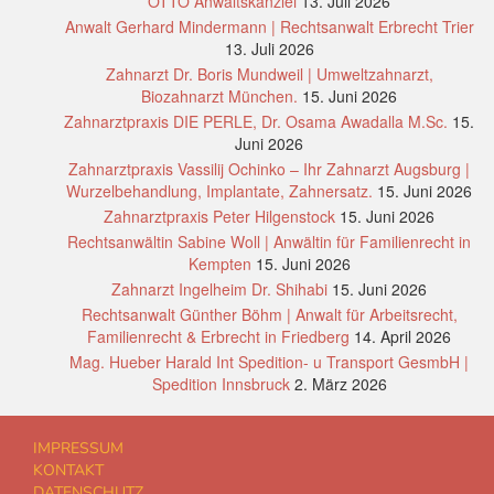
OTTO Anwaltskanzlei
13. Juli 2026
Anwalt Gerhard Mindermann | Rechtsanwalt Erbrecht Trier
13. Juli 2026
Zahnarzt Dr. Boris Mundweil | Umweltzahnarzt,
Biozahnarzt München.
15. Juni 2026
Zahnarztpraxis DIE PERLE, Dr. Osama Awadalla M.Sc.
15.
Juni 2026
Zahnarztpraxis Vassilij Ochinko – Ihr Zahnarzt Augsburg |
Wurzelbehandlung, Implantate, Zahnersatz.
15. Juni 2026
Zahnarztpraxis Peter Hilgenstock
15. Juni 2026
Rechtsanwältin Sabine Woll | Anwältin für Familienrecht in
Kempten
15. Juni 2026
Zahnarzt Ingelheim Dr. Shihabi
15. Juni 2026
Rechtsanwalt Günther Böhm | Anwalt für Arbeitsrecht,
Familienrecht & Erbrecht in Friedberg
14. April 2026
Mag. Hueber Harald Int Spedition- u Transport GesmbH |
Spedition Innsbruck
2. März 2026
IMPRESSUM
KONTAKT
DATENSCHUTZ