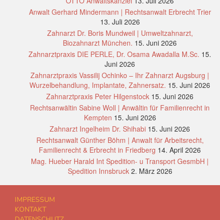
OTTO Anwaltskanzlei
13. Juli 2026
Anwalt Gerhard Mindermann | Rechtsanwalt Erbrecht Trier
13. Juli 2026
Zahnarzt Dr. Boris Mundweil | Umweltzahnarzt,
Biozahnarzt München.
15. Juni 2026
Zahnarztpraxis DIE PERLE, Dr. Osama Awadalla M.Sc.
15.
Juni 2026
Zahnarztpraxis Vassilij Ochinko – Ihr Zahnarzt Augsburg |
Wurzelbehandlung, Implantate, Zahnersatz.
15. Juni 2026
Zahnarztpraxis Peter Hilgenstock
15. Juni 2026
Rechtsanwältin Sabine Woll | Anwältin für Familienrecht in
Kempten
15. Juni 2026
Zahnarzt Ingelheim Dr. Shihabi
15. Juni 2026
Rechtsanwalt Günther Böhm | Anwalt für Arbeitsrecht,
Familienrecht & Erbrecht in Friedberg
14. April 2026
Mag. Hueber Harald Int Spedition- u Transport GesmbH |
Spedition Innsbruck
2. März 2026
IMPRESSUM
KONTAKT
DATENSCHUTZ