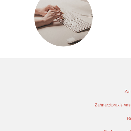
Zah
Zahnarztpraxis Vass
Re