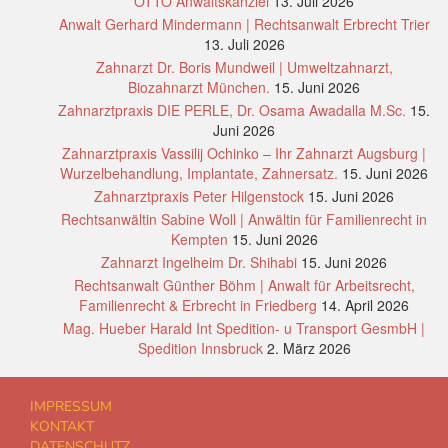
OTTO Anwaltskanzlei
13. Juli 2026
Anwalt Gerhard Mindermann | Rechtsanwalt Erbrecht Trier
13. Juli 2026
Zahnarzt Dr. Boris Mundweil | Umweltzahnarzt,
Biozahnarzt München.
15. Juni 2026
Zahnarztpraxis DIE PERLE, Dr. Osama Awadalla M.Sc.
15.
Juni 2026
Zahnarztpraxis Vassilij Ochinko – Ihr Zahnarzt Augsburg |
Wurzelbehandlung, Implantate, Zahnersatz.
15. Juni 2026
Zahnarztpraxis Peter Hilgenstock
15. Juni 2026
Rechtsanwältin Sabine Woll | Anwältin für Familienrecht in
Kempten
15. Juni 2026
Zahnarzt Ingelheim Dr. Shihabi
15. Juni 2026
Rechtsanwalt Günther Böhm | Anwalt für Arbeitsrecht,
Familienrecht & Erbrecht in Friedberg
14. April 2026
Mag. Hueber Harald Int Spedition- u Transport GesmbH |
Spedition Innsbruck
2. März 2026
IMPRESSUM
KONTAKT
DATENSCHUTZ