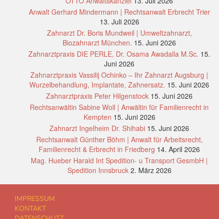
OTTO Anwaltskanzlei
13. Juli 2026
Anwalt Gerhard Mindermann | Rechtsanwalt Erbrecht Trier
13. Juli 2026
Zahnarzt Dr. Boris Mundweil | Umweltzahnarzt,
Biozahnarzt München.
15. Juni 2026
Zahnarztpraxis DIE PERLE, Dr. Osama Awadalla M.Sc.
15.
Juni 2026
Zahnarztpraxis Vassilij Ochinko – Ihr Zahnarzt Augsburg |
Wurzelbehandlung, Implantate, Zahnersatz.
15. Juni 2026
Zahnarztpraxis Peter Hilgenstock
15. Juni 2026
Rechtsanwältin Sabine Woll | Anwältin für Familienrecht in
Kempten
15. Juni 2026
Zahnarzt Ingelheim Dr. Shihabi
15. Juni 2026
Rechtsanwalt Günther Böhm | Anwalt für Arbeitsrecht,
Familienrecht & Erbrecht in Friedberg
14. April 2026
Mag. Hueber Harald Int Spedition- u Transport GesmbH |
Spedition Innsbruck
2. März 2026
IMPRESSUM
KONTAKT
DATENSCHUTZ