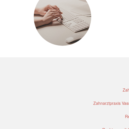
Zah
Zahnarztpraxis Vass
Re