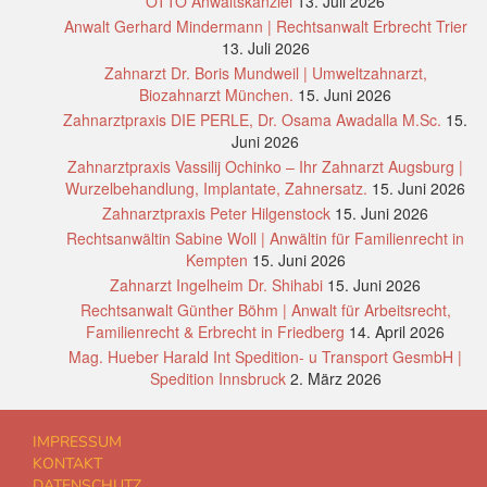
OTTO Anwaltskanzlei
13. Juli 2026
Anwalt Gerhard Mindermann | Rechtsanwalt Erbrecht Trier
13. Juli 2026
Zahnarzt Dr. Boris Mundweil | Umweltzahnarzt,
Biozahnarzt München.
15. Juni 2026
Zahnarztpraxis DIE PERLE, Dr. Osama Awadalla M.Sc.
15.
Juni 2026
Zahnarztpraxis Vassilij Ochinko – Ihr Zahnarzt Augsburg |
Wurzelbehandlung, Implantate, Zahnersatz.
15. Juni 2026
Zahnarztpraxis Peter Hilgenstock
15. Juni 2026
Rechtsanwältin Sabine Woll | Anwältin für Familienrecht in
Kempten
15. Juni 2026
Zahnarzt Ingelheim Dr. Shihabi
15. Juni 2026
Rechtsanwalt Günther Böhm | Anwalt für Arbeitsrecht,
Familienrecht & Erbrecht in Friedberg
14. April 2026
Mag. Hueber Harald Int Spedition- u Transport GesmbH |
Spedition Innsbruck
2. März 2026
IMPRESSUM
KONTAKT
DATENSCHUTZ