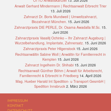
OTTO Anwaltskanzlei
13. Juli 2026
Anwalt Gerhard Mindermann | Rechtsanwalt Erbrecht Trier
13. Juli 2026
Zahnarzt Dr. Boris Mundweil | Umweltzahnarzt,
Biozahnarzt München.
15. Juni 2026
Zahnarztpraxis DIE PERLE, Dr. Osama Awadalla M.Sc.
15.
Juni 2026
Zahnarztpraxis Vassilij Ochinko – Ihr Zahnarzt Augsburg |
Wurzelbehandlung, Implantate, Zahnersatz.
15. Juni 2026
Zahnarztpraxis Peter Hilgenstock
15. Juni 2026
Rechtsanwältin Sabine Woll | Anwältin für Familienrecht in
Kempten
15. Juni 2026
Zahnarzt Ingelheim Dr. Shihabi
15. Juni 2026
Rechtsanwalt Günther Böhm | Anwalt für Arbeitsrecht,
Familienrecht & Erbrecht in Friedberg
14. April 2026
Mag. Hueber Harald Int Spedition- u Transport GesmbH |
Spedition Innsbruck
2. März 2026
IMPRESSUM
KONTAKT
DATENSCHUTZ