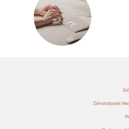
Zah
Zahnarztpraxis Vass
Re