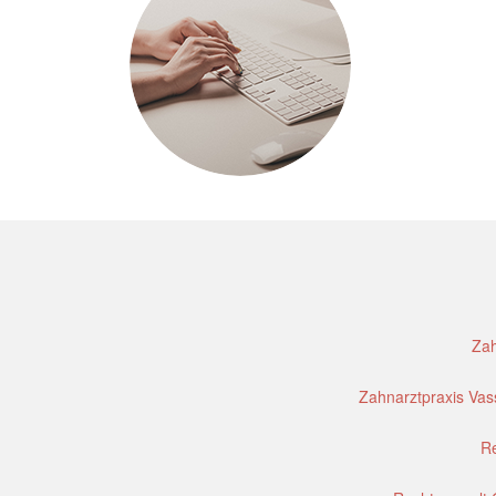
Zah
Zahnarztpraxis Vass
Re