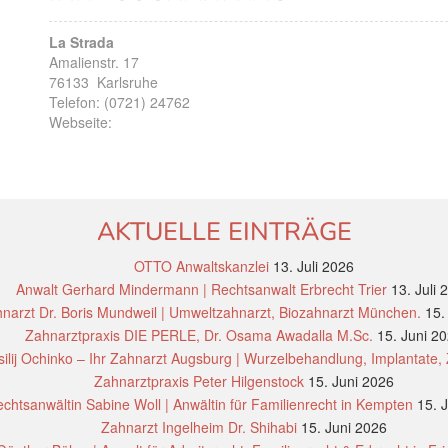
La Strada
Amalienstr. 17
76133
Karlsruhe
Telefon:
(0721) 24762
Webseite:
AKTUELLE EINTRÄGE
OTTO Anwaltskanzlei
13. Juli 2026
Anwalt Gerhard Mindermann | Rechtsanwalt Erbrecht Trier
13. Juli 
narzt Dr. Boris Mundweil | Umweltzahnarzt, Biozahnarzt München.
15.
Zahnarztpraxis DIE PERLE, Dr. Osama Awadalla M.Sc.
15. Juni 2
ilij Ochinko – Ihr Zahnarzt Augsburg | Wurzelbehandlung, Implantate,
Zahnarztpraxis Peter Hilgenstock
15. Juni 2026
chtsanwältin Sabine Woll | Anwältin für Familienrecht in Kempten
15. 
Zahnarzt Ingelheim Dr. Shihabi
15. Juni 2026