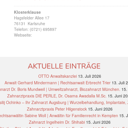
Klosterklause
Hagsfelder Allee 17
76131
Karlsruhe
Telefon:
(0721) 695897
Webseite:
AKTUELLE EINTRÄGE
OTTO Anwaltskanzlei
13. Juli 2026
Anwalt Gerhard Mindermann | Rechtsanwalt Erbrecht Trier
13. Juli 
narzt Dr. Boris Mundweil | Umweltzahnarzt, Biozahnarzt München.
15.
Zahnarztpraxis DIE PERLE, Dr. Osama Awadalla M.Sc.
15. Juni 2
ilij Ochinko – Ihr Zahnarzt Augsburg | Wurzelbehandlung, Implantate,
Zahnarztpraxis Peter Hilgenstock
15. Juni 2026
chtsanwältin Sabine Woll | Anwältin für Familienrecht in Kempten
15. 
Zahnarzt Ingelheim Dr. Shihabi
15. Juni 2026