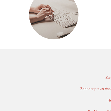
Zah
Zahnarztpraxis Vass
Re