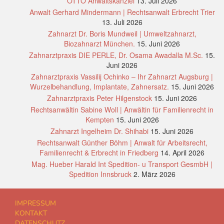
OTTO Anwaltskanzlei
13. Juli 2026
Anwalt Gerhard Mindermann | Rechtsanwalt Erbrecht Trier
13. Juli 2026
Zahnarzt Dr. Boris Mundweil | Umweltzahnarzt,
Biozahnarzt München.
15. Juni 2026
Zahnarztpraxis DIE PERLE, Dr. Osama Awadalla M.Sc.
15.
Juni 2026
Zahnarztpraxis Vassilij Ochinko – Ihr Zahnarzt Augsburg |
Wurzelbehandlung, Implantate, Zahnersatz.
15. Juni 2026
Zahnarztpraxis Peter Hilgenstock
15. Juni 2026
Rechtsanwältin Sabine Woll | Anwältin für Familienrecht in
Kempten
15. Juni 2026
Zahnarzt Ingelheim Dr. Shihabi
15. Juni 2026
Rechtsanwalt Günther Böhm | Anwalt für Arbeitsrecht,
Familienrecht & Erbrecht in Friedberg
14. April 2026
Mag. Hueber Harald Int Spedition- u Transport GesmbH |
Spedition Innsbruck
2. März 2026
IMPRESSUM
KONTAKT
DATENSCHUTZ