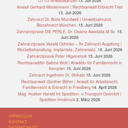
OTTO Anwaltskanzlei
13. Juli 2026
Anwalt Gerhard Mindermann | Rechtsanwalt Erbrecht Trier
13. Juli 2026
Zahnarzt Dr. Boris Mundweil | Umweltzahnarzt,
Biozahnarzt München.
15. Juni 2026
Zahnarztpraxis DIE PERLE, Dr. Osama Awadalla M.Sc.
15.
Juni 2026
Zahnarztpraxis Vassilij Ochinko – Ihr Zahnarzt Augsburg |
Wurzelbehandlung, Implantate, Zahnersatz.
15. Juni 2026
Zahnarztpraxis Peter Hilgenstock
15. Juni 2026
Rechtsanwältin Sabine Woll | Anwältin für Familienrecht in
Kempten
15. Juni 2026
Zahnarzt Ingelheim Dr. Shihabi
15. Juni 2026
Rechtsanwalt Günther Böhm | Anwalt für Arbeitsrecht,
Familienrecht & Erbrecht in Friedberg
14. April 2026
Mag. Hueber Harald Int Spedition- u Transport GesmbH |
Spedition Innsbruck
2. März 2026
IMPRESSUM
KONTAKT
DATENSCHUTZ