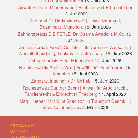
OTTO Anwaltskanzlei
13. Juli 2026
Anwalt Gerhard Mindermann | Rechtsanwalt Erbrecht Trier
13. Juli 2026
Zahnarzt Dr. Boris Mundweil | Umweltzahnarzt,
Biozahnarzt München.
15. Juni 2026
Zahnarztpraxis DIE PERLE, Dr. Osama Awadalla M.Sc.
15.
Juni 2026
Zahnarztpraxis Vassilij Ochinko – Ihr Zahnarzt Augsburg |
Wurzelbehandlung, Implantate, Zahnersatz.
15. Juni 2026
Zahnarztpraxis Peter Hilgenstock
15. Juni 2026
Rechtsanwältin Sabine Woll | Anwältin für Familienrecht in
Kempten
15. Juni 2026
Zahnarzt Ingelheim Dr. Shihabi
15. Juni 2026
Rechtsanwalt Günther Böhm | Anwalt für Arbeitsrecht,
Familienrecht & Erbrecht in Friedberg
14. April 2026
Mag. Hueber Harald Int Spedition- u Transport GesmbH |
Spedition Innsbruck
2. März 2026
IMPRESSUM
KONTAKT
DATENSCHUTZ