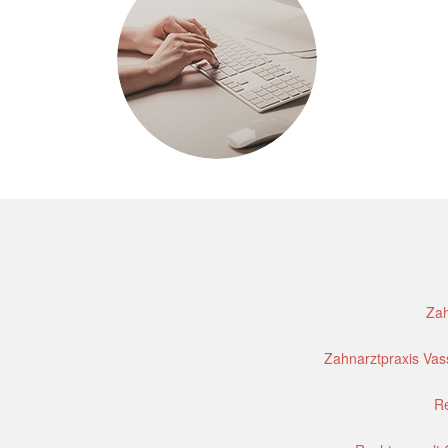
Zah
Zahnarztpraxis Vass
Re