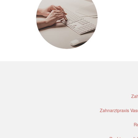
Zah
Zahnarztpraxis Vass
Re