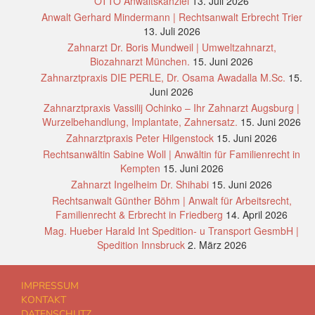
OTTO Anwaltskanzlei
13. Juli 2026
Anwalt Gerhard Mindermann | Rechtsanwalt Erbrecht Trier
13. Juli 2026
Zahnarzt Dr. Boris Mundweil | Umweltzahnarzt,
Biozahnarzt München.
15. Juni 2026
Zahnarztpraxis DIE PERLE, Dr. Osama Awadalla M.Sc.
15.
Juni 2026
Zahnarztpraxis Vassilij Ochinko – Ihr Zahnarzt Augsburg |
Wurzelbehandlung, Implantate, Zahnersatz.
15. Juni 2026
Zahnarztpraxis Peter Hilgenstock
15. Juni 2026
Rechtsanwältin Sabine Woll | Anwältin für Familienrecht in
Kempten
15. Juni 2026
Zahnarzt Ingelheim Dr. Shihabi
15. Juni 2026
Rechtsanwalt Günther Böhm | Anwalt für Arbeitsrecht,
Familienrecht & Erbrecht in Friedberg
14. April 2026
Mag. Hueber Harald Int Spedition- u Transport GesmbH |
Spedition Innsbruck
2. März 2026
IMPRESSUM
KONTAKT
DATENSCHUTZ