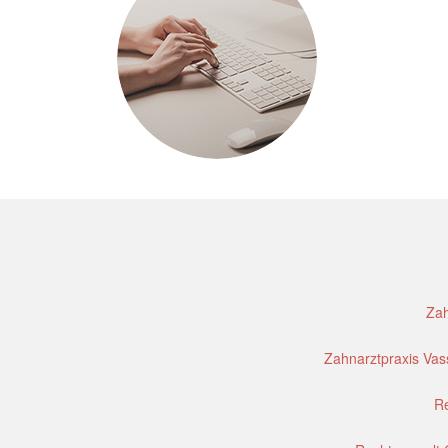
Zah
Zahnarztpraxis Vass
Re