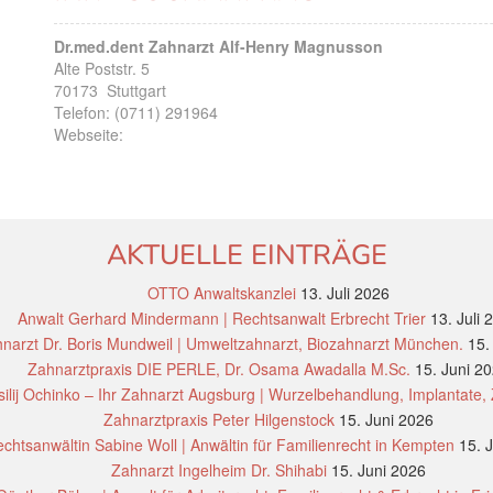
Dr.med.dent Zahnarzt Alf-Henry Magnusson
Alte Poststr. 5
70173
Stuttgart
Telefon:
(0711) 291964
Webseite:
AKTUELLE EINTRÄGE
OTTO Anwaltskanzlei
13. Juli 2026
Anwalt Gerhard Mindermann | Rechtsanwalt Erbrecht Trier
13. Juli 
narzt Dr. Boris Mundweil | Umweltzahnarzt, Biozahnarzt München.
15.
Zahnarztpraxis DIE PERLE, Dr. Osama Awadalla M.Sc.
15. Juni 2
ilij Ochinko – Ihr Zahnarzt Augsburg | Wurzelbehandlung, Implantate,
Zahnarztpraxis Peter Hilgenstock
15. Juni 2026
chtsanwältin Sabine Woll | Anwältin für Familienrecht in Kempten
15. 
Zahnarzt Ingelheim Dr. Shihabi
15. Juni 2026