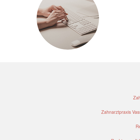
Zah
Zahnarztpraxis Vass
Re