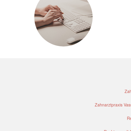
Zah
Zahnarztpraxis Vass
Re