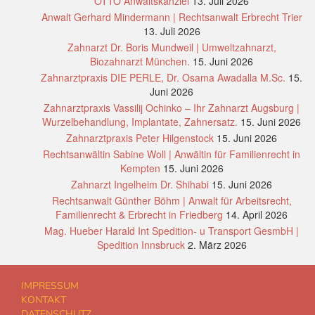
OTTO Anwaltskanzlei
13. Juli 2026
Anwalt Gerhard Mindermann | Rechtsanwalt Erbrecht Trier
13. Juli 2026
Zahnarzt Dr. Boris Mundweil | Umweltzahnarzt,
Biozahnarzt München.
15. Juni 2026
Zahnarztpraxis DIE PERLE, Dr. Osama Awadalla M.Sc.
15.
Juni 2026
Zahnarztpraxis Vassilij Ochinko – Ihr Zahnarzt Augsburg |
Wurzelbehandlung, Implantate, Zahnersatz.
15. Juni 2026
Zahnarztpraxis Peter Hilgenstock
15. Juni 2026
Rechtsanwältin Sabine Woll | Anwältin für Familienrecht in
Kempten
15. Juni 2026
Zahnarzt Ingelheim Dr. Shihabi
15. Juni 2026
Rechtsanwalt Günther Böhm | Anwalt für Arbeitsrecht,
Familienrecht & Erbrecht in Friedberg
14. April 2026
Mag. Hueber Harald Int Spedition- u Transport GesmbH |
Spedition Innsbruck
2. März 2026
IMPRESSUM
KONTAKT
DATENSCHUTZ