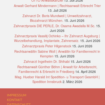
OTTO Anwaltskanzlei
13. Juli 2026
Anwalt Gerhard Mindermann | Rechtsanwalt Erbrecht Trier
13. Juli 2026
Zahnarzt Dr. Boris Mundweil | Umweltzahnarzt,
Biozahnarzt München.
15. Juni 2026
Zahnarztpraxis DIE PERLE, Dr. Osama Awadalla M.Sc.
15.
Juni 2026
Zahnarztpraxis Vassilij Ochinko – Ihr Zahnarzt Augsburg |
Wurzelbehandlung, Implantate, Zahnersatz.
15. Juni 2026
Zahnarztpraxis Peter Hilgenstock
15. Juni 2026
Rechtsanwältin Sabine Woll | Anwältin für Familienrecht in
Kempten
15. Juni 2026
Zahnarzt Ingelheim Dr. Shihabi
15. Juni 2026
Rechtsanwalt Günther Böhm | Anwalt für Arbeitsrecht,
Familienrecht & Erbrecht in Friedberg
14. April 2026
Mag. Hueber Harald Int Spedition- u Transport GesmbH |
Spedition Innsbruck
2. März 2026
IMPRESSUM
KONTAKT
DATENSCHUTZ