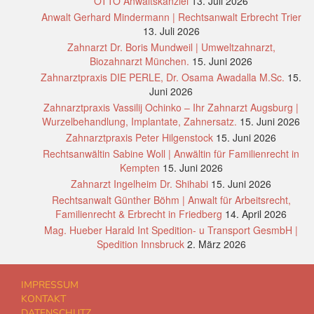
OTTO Anwaltskanzlei
13. Juli 2026
Anwalt Gerhard Mindermann | Rechtsanwalt Erbrecht Trier
13. Juli 2026
Zahnarzt Dr. Boris Mundweil | Umweltzahnarzt,
Biozahnarzt München.
15. Juni 2026
Zahnarztpraxis DIE PERLE, Dr. Osama Awadalla M.Sc.
15.
Juni 2026
Zahnarztpraxis Vassilij Ochinko – Ihr Zahnarzt Augsburg |
Wurzelbehandlung, Implantate, Zahnersatz.
15. Juni 2026
Zahnarztpraxis Peter Hilgenstock
15. Juni 2026
Rechtsanwältin Sabine Woll | Anwältin für Familienrecht in
Kempten
15. Juni 2026
Zahnarzt Ingelheim Dr. Shihabi
15. Juni 2026
Rechtsanwalt Günther Böhm | Anwalt für Arbeitsrecht,
Familienrecht & Erbrecht in Friedberg
14. April 2026
Mag. Hueber Harald Int Spedition- u Transport GesmbH |
Spedition Innsbruck
2. März 2026
IMPRESSUM
KONTAKT
DATENSCHUTZ