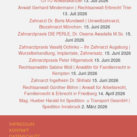
OTTO Anwaltskanzlei
13. Juli 2026
Anwalt Gerhard Mindermann | Rechtsanwalt Erbrecht Trier
13. Juli 2026
Zahnarzt Dr. Boris Mundweil | Umweltzahnarzt,
Biozahnarzt München.
15. Juni 2026
Zahnarztpraxis DIE PERLE, Dr. Osama Awadalla M.Sc.
15.
Juni 2026
Zahnarztpraxis Vassilij Ochinko – Ihr Zahnarzt Augsburg |
Wurzelbehandlung, Implantate, Zahnersatz.
15. Juni 2026
Zahnarztpraxis Peter Hilgenstock
15. Juni 2026
Rechtsanwältin Sabine Woll | Anwältin für Familienrecht in
Kempten
15. Juni 2026
Zahnarzt Ingelheim Dr. Shihabi
15. Juni 2026
Rechtsanwalt Günther Böhm | Anwalt für Arbeitsrecht,
Familienrecht & Erbrecht in Friedberg
14. April 2026
Mag. Hueber Harald Int Spedition- u Transport GesmbH |
Spedition Innsbruck
2. März 2026
IMPRESSUM
KONTAKT
DATENSCHUTZ